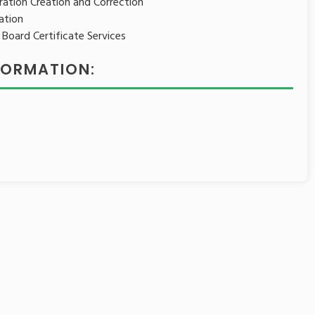
ration Creation and Correction
eation
n Board Certificate Services
INFORMATION: