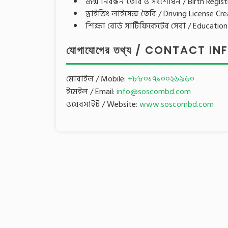
জন্ম নিবন্ধন তৈরি ও সংশোধন / Birth Regist
ড্রাইভিং লাইসেন্স তৈরি / Driving License Cr
শিক্ষা বোর্ড সার্টিফিকেটের সেবা / Educatio
যোগাযোগের তথ্য / CONTACT 
মোবাইল / Mobile:
+৮৮০১৭১০০২৬৯৬০
ইমেইল / Email:
info@soscombd.com
ওয়েবসাইট / Website:
www.soscombd.com