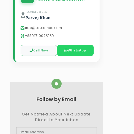
FOUNDER & CEO
Parvej Khan
info@soscombd.com
+8801710026960
Call Now
WhatsApp
Follow by Email
Get Notified About Next Update
Direct to Your inbox