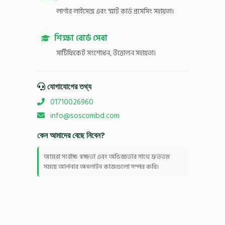
লার্ণার লাইসেন্স এবং স্মার্ট কার্ড প্রসেসিং সহায়তা।
শিক্ষা বোর্ড সেবা
সার্টিফিকেট সংশোধন, উত্তোলন সহায়তা।
যোগাযোগের তথ্য
01710026960
info@soscombd.com
কেন আমাদের বেছে নিবেন?
আমরা সর্বোচ্চ স্বচ্ছতা এবং অভিজ্ঞতার সাথে দ্রুততম
সময়ে আপনার অনলাইন কাজগুলো সম্পন্ন করি।