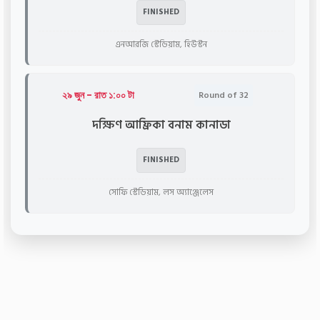
FINISHED
এনআরজি স্টেডিয়াম, হিউস্টন
২৯ জুন - রাত ১:০০ টা
Round of 32
দক্ষিণ আফ্রিকা বনাম কানাডা
FINISHED
সোফি স্টেডিয়াম, লস অ্যাঞ্জেলেস