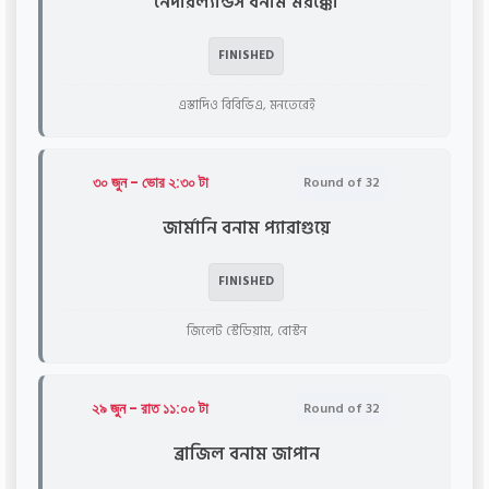
নেদারল্যান্ডস বনাম মরক্কো
FINISHED
এস্তাদিও বিবিভিএ, মনতেরেই
৩০ জুন - ভোর ২:৩০ টা
Round of 32
জার্মানি বনাম প্যারাগুয়ে
FINISHED
জিলেট স্টেডিয়াম, বোস্টন
২৯ জুন - রাত ১১:০০ টা
Round of 32
ব্রাজিল বনাম জাপান