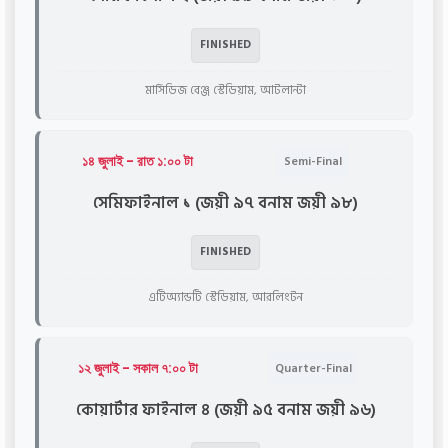
FINISHED
মার্সিডিজ বেঞ্জ স্টেডিয়াম, আটলান্টা
১৪ জুলাই - রাত ১:০০ টা
Semi-Final
সেমিফাইনাল ১ (জয়ী ৯৭ বনাম জয়ী ৯৮)
FINISHED
এটিঅ্যান্ডটি স্টেডিয়াম, আরলিংটন
১২ জুলাই - সকাল ৭:০০ টা
Quarter-Final
কোয়ার্টার ফাইনাল ৪ (জয়ী ৯৫ বনাম জয়ী ৯৬)