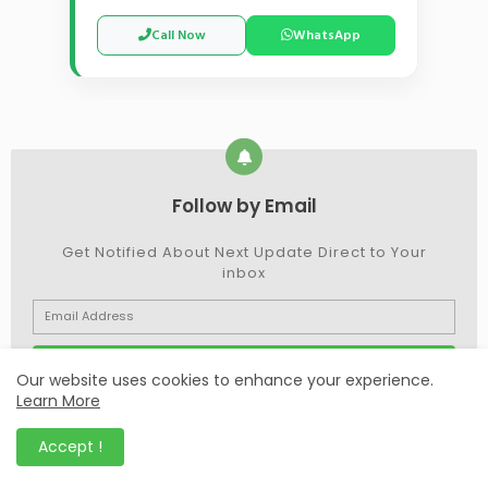
Call Now
WhatsApp
Follow by Email
Get Notified About Next Update Direct to Your
inbox
Our website uses cookies to enhance your experience.
Learn More
* We promise that we don't spam !
Accept !