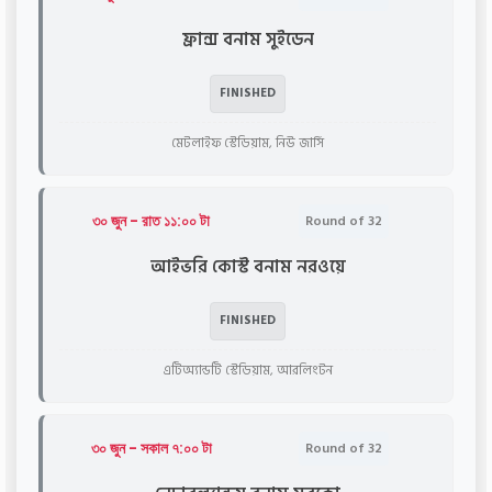
ফ্রান্স বনাম সুইডেন
FINISHED
মেটলাইফ স্টেডিয়াম, নিউ জার্সি
৩০ জুন - রাত ১১:০০ টা
Round of 32
আইভরি কোস্ট বনাম নরওয়ে
FINISHED
এটিঅ্যান্ডটি স্টেডিয়াম, আরলিংটন
৩০ জুন - সকাল ৭:০০ টা
Round of 32