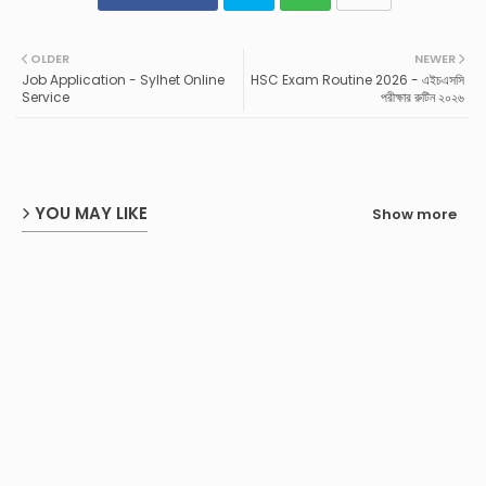
Twit
Wh
OLDER
NEWER
Job Application - Sylhet Online
HSC Exam Routine 2026 - এইচএসসি
ter
ats
Service
পরীক্ষার রুটিন ২০২৬
ap
p
YOU MAY LIKE
Show more