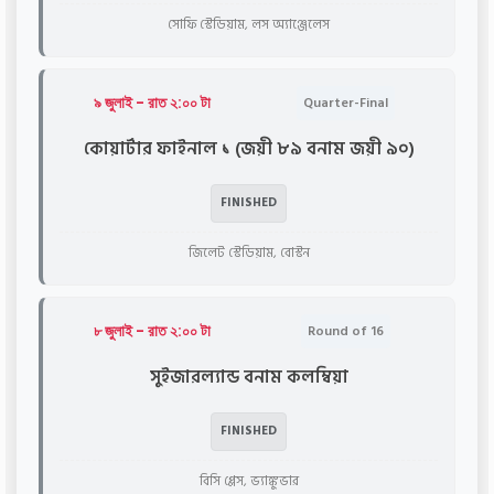
সোফি স্টেডিয়াম, লস অ্যাঞ্জেলেস
৯ জুলাই - রাত ২:০০ টা
Quarter-Final
কোয়ার্টার ফাইনাল ১ (জয়ী ৮৯ বনাম জয়ী ৯০)
FINISHED
জিলেট স্টেডিয়াম, বোস্টন
৮ জুলাই - রাত ২:০০ টা
Round of 16
সুইজারল্যান্ড বনাম কলম্বিয়া
FINISHED
বিসি প্লেস, ভ্যাঙ্কুভার