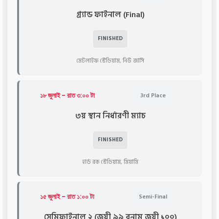
গ্র্যান্ড ফাইনাল (Final)
FINISHED
মেটলাইফ স্টেডিয়াম, নিউ জার্সি
১৮ জুলাই - রাত ৩:০০ টা
3rd Place
৩য় স্থান নির্ধারণী ম্যাচ
FINISHED
হার্ড রক স্টেডিয়াম, মিয়ামি
১৫ জুলাই - রাত ১:০০ টা
Semi-Final
সেমিফাইনাল ২ (জয়ী ৯৯ বনাম জয়ী ১০০)