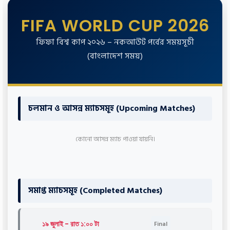
FIFA WORLD CUP 2026
ফিফা বিশ্ব কাপ ২০২৬ – নকআউট পর্বের সময়সূচী
(বাংলাদেশ সময়)
চলমান ও আসন্ন ম্যাচসমূহ (Upcoming Matches)
কোনো আসন্ন ম্যাচ পাওয়া যায়নি।
সমাপ্ত ম্যাচসমূহ (Completed Matches)
১৯ জুলাই - রাত ১:০০ টা
Final