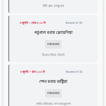
বিসি প্লেস, ভ্যাঙ্কুভার
৩ জুলাই - ভোর ৫:০০ টা
Round of 32
পর্তুগাল বনাম ক্রোয়েশিয়া
FINISHED
বিএমও ফিল্ড, টরন্টো
৩ জুলাই - রাত ১:০০ টা
Round of 32
স্পেন বনাম অস্ট্রিয়া
FINISHED
সোফি স্টেডিয়াম, লস অ্যাঞ্জেলেস